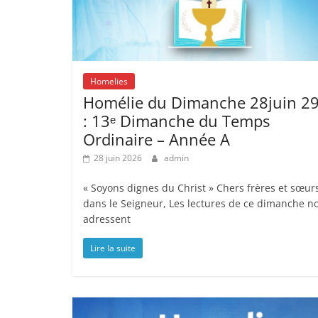
Homelies
Homélie du Dimanche 28juin 2
: 13ᵉ Dimanche du Temps
Ordinaire – Année A
28 juin 2026
admin
« Soyons dignes du Christ » Chers frères et sœur
dans le Seigneur, Les lectures de ce dimanche n
adressent
Lire la suite