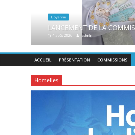
Annonces
URE
ANNONCES PAROISSIA
2 août 2026
admin
ACCUEIL
PRÉSENTATION
COMMISSIONS
Homelies