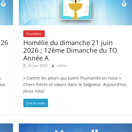
Homelies
926
Homélie du dimanche 21 juin
2026 ; 12ème Dimanche du TO
Année A
20 juin 2026
admin
s
« Contre les peurs qui tuent l’humanité en nous »
ous
Chers frères et sœurs dans le Seigneur, Aujourd’hui,
Jésus nous
Lire la suite