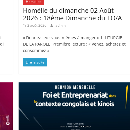
Homelies
Homélie du dimanche 02 Août
2026 : 18ème Dimanche du TO/A
2 août 2026
admin
il
« Donnez-leur vous-mêmes à manger » 1. LITURGIE
di
DE LA PAROLE Première lecture : « Venez, achetez et
consommez »
Lire la suite