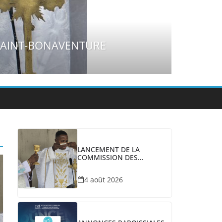
Hom
Hom
2 a
LANCEMENT DE LA
COMMISSION DES
COMMUNICATIONS
SOCIALES À SAINT-
4 août 2026
BONAVENTURE