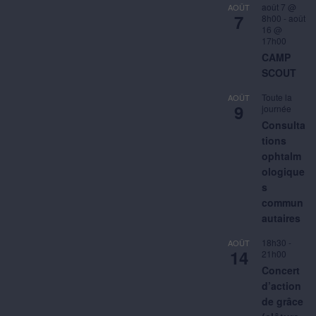
août 7 @
AOÛT
7
8h00
-
août
16 @
17h00
CAMP
SCOUT
Toute la
AOÛT
9
journée
Consulta
tions
ophtalm
ologique
s
commun
autaires
18h30
-
AOÛT
14
21h00
Concert
d’action
de grâce