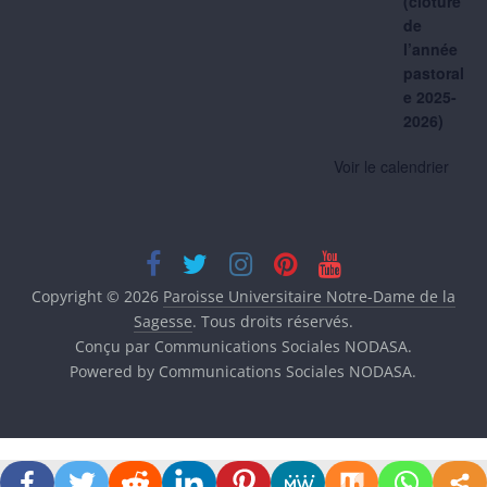
(clôture
de
l’année
pastoral
e 2025-
2026)
Voir le calendrier
Copyright © 2026
Paroisse Universitaire Notre-Dame de la
Sagesse
. Tous droits réservés.
Conçu par Communications Sociales NODASA.
Powered by Communications Sociales NODASA.