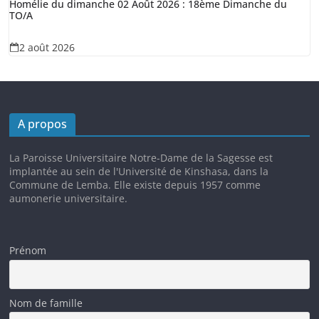
Homélie du dimanche 02 Août 2026 : 18ème Dimanche du
TO/A
2 août 2026
A propos
La Paroisse Universitaire Notre-Dame de la Sagesse est
implantée au sein de l'Université de Kinshasa, dans la
Commune de Lemba. Elle existe depuis 1957 comme
aumonerie universitaire.
Prénom
Nom de famille