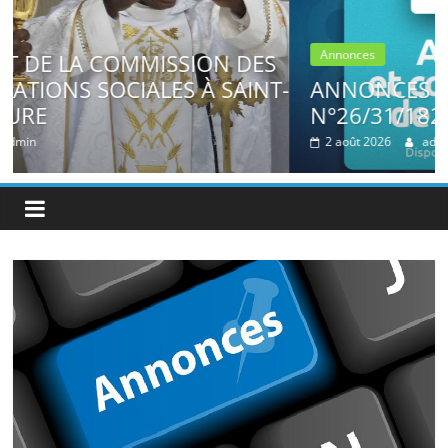
Annonces
DES
INT-
ANNONCES PAROISSIALES
N°26/31/1823
2 août 2026
admin