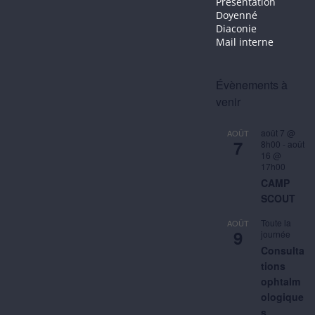
Présentation
Doyenné
Diaconie
Mail interne
Évènements à
venir
août 7 @
AOÛT
7
8h00
-
août
16 @
17h00
CAMP
SCOUT
Toute la
AOÛT
9
journée
Consulta
tions
ophtalm
ologique
s