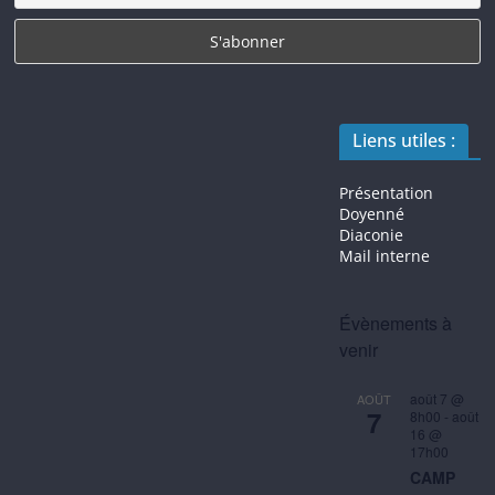
Liens utiles :
Présentation
Doyenné
Diaconie
Mail interne
Évènements à
venir
août 7 @
AOÛT
7
8h00
-
août
16 @
17h00
CAMP