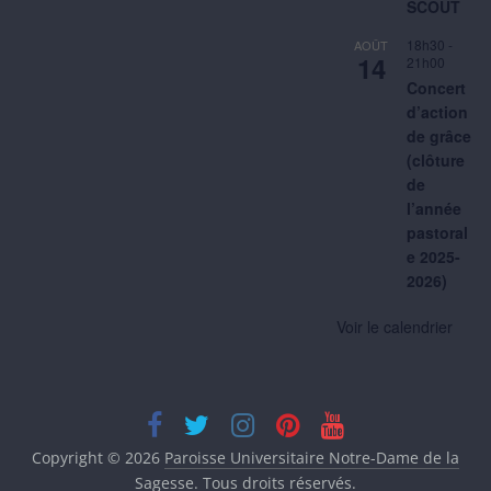
SCOUT
18h30
-
AOÛT
14
21h00
Concert
d’action
de grâce
(clôture
de
l’année
pastoral
e 2025-
2026)
Voir le calendrier
Copyright © 2026
Paroisse Universitaire Notre-Dame de la
Sagesse
. Tous droits réservés.