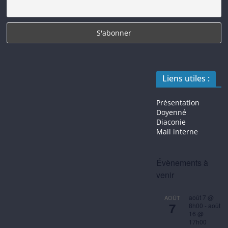
Liens utiles :
Présentation
Doyenné
Diaconie
Mail interne
Évènements à
venir
août 7 @
AOÛT
7
8h00
-
août
16 @
17h00