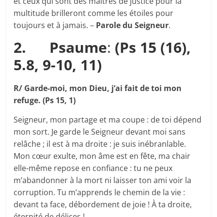
et ceux qui sont des maîtres de justice pour la
multitude brilleront comme les étoiles pour
toujours et à jamais. –
Parole du Seigneur
.
2.
Psaume
:
(Ps 15 (16),
5.8, 9-10, 11)
R/ Garde-moi, mon Dieu, j’ai fait de toi mon
refuge. (Ps 15, 1)
Seigneur, mon partage et ma coupe : de toi dépend
mon sort. Je garde le Seigneur devant moi sans
relâche ; il est à ma droite : je suis inébranlable.
Mon cœur exulte, mon âme est en fête, ma chair
elle-même repose en confiance : tu ne peux
m’abandonner à la mort ni laisser ton ami voir la
corruption. Tu m’apprends le chemin de la vie :
devant ta face, débordement de joie ! À ta droite,
éternité de délices !