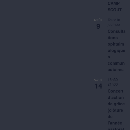
CAMP
SCOUT
Toute la
AOÛT
9
journée
Consulta
tions
ophtalm
ologique
s
commun
autaires
18h30
-
AOÛT
14
21h00
Concert
d’action
de grâce
(clôture
de
l’année
pastoral