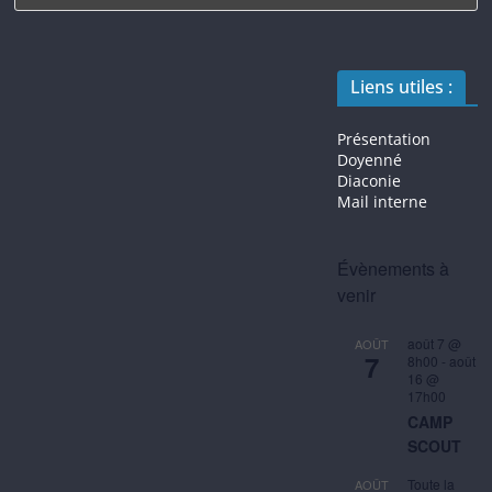
Liens utiles :
Présentation
Doyenné
Diaconie
Mail interne
Évènements à
venir
août 7 @
AOÛT
7
8h00
-
août
16 @
17h00
CAMP
SCOUT
Toute la
AOÛT