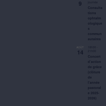
9
journée
Consulta
tions
ophtalm
ologique
s
commun
autaires
18h30
-
AOÛT
14
21h00
Concert
d’action
de grâce
(clôture
de
l’année
pastoral
e 2025-
2026)