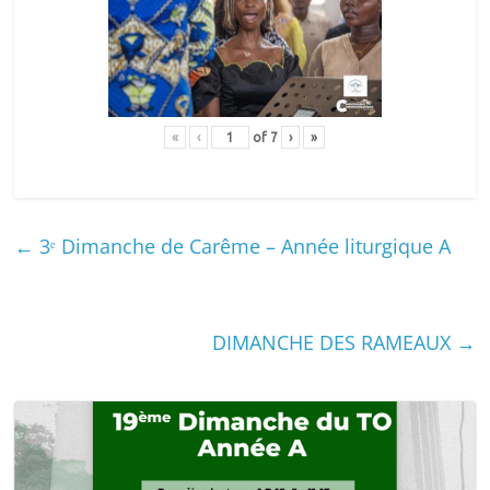
«
‹
of
7
›
»
←
3ᵉ Dimanche de Carême – Année liturgique A
DIMANCHE DES RAMEAUX
→