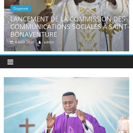
Doyenné
LANCEMENT DE LA COMMISSION DES
E
COMMUNICATIONS SOCIALES À SAINT-
BONAVENTURE
4 août 2026
admin