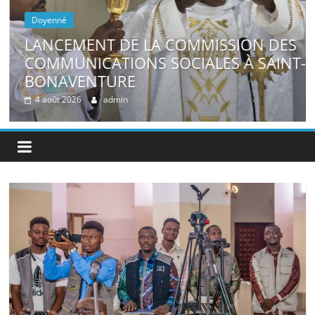
Doyenné
LANCEMENT DE LA COMMISSION DES
E
COMMUNICATIONS SOCIALES À SAINT-
BONAVENTURE
4 août 2026
admin