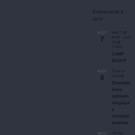
Évènements à
venir
août 7 @
AOÛT
7
8h00
-
août
16 @
17h00
CAMP
SCOUT
Toute la
AOÛT
9
journée
Consulta
tions
ophtalm
ologique
s
commun
autaires
18h30
-
AOÛT