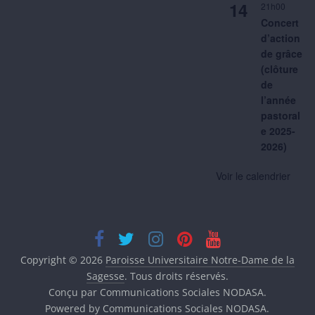
14
21h00
Concert
d’action
de grâce
(clôture
de
l’année
pastoral
e 2025-
2026)
Voir le calendrier
Copyright © 2026
Paroisse Universitaire Notre-Dame de la
Sagesse
. Tous droits réservés.
Conçu par Communications Sociales NODASA.
Powered by Communications Sociales NODASA.