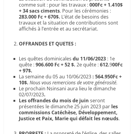
comme suit : pour les travaux :
000Fc + 1.410$
+ 34 sacs ciments
. Pour les cérémonies :
283.000 Fc + 670$.
L’état de besoins des
travaux et la situation de contributions sont
affichés à l’entrée et au secrétariat.
OFFRANDES ET QUETES :
Les quêtes dominicales
du 11/06/2023
: 1e
quête :
906.600 Fc + 52 $.
2e quête :
612.
9
00Fc
+ 97$.
La semaine du 05 au 10/06/2023
: 564.950Fc +
10$.
Nous vous remercions de votre générosité.
Le prochain Nsinsani aura lieu le dimanche
02/07/2023
.
Les offrandes du mois de juin
seront
présentées le dimanche 25 juin 2023 par
les
commissions Catéchèse, Développement,
Justice et Paix, Marie qui défait les nœuds
.
PROPRETE :
La propreté de l’église, des salles