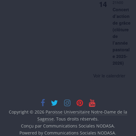
14
21h00
Concert
d’action
de grâce
(clôture
de
l’année
pastoral
e 2025-
2026)
Voir le calendrier
Copyright © 2026
Paroisse Universitaire Notre-Dame de la
Sagesse
. Tous droits réservés.
Conçu par Communications Sociales NODASA.
Powered by Communications Sociales NODASA.