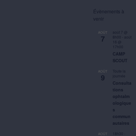
Évènements à
venir
août 7 @
AOÛT
7
8h00
-
août
16 @
17h00
CAMP
SCOUT
Toute la
AOÛT
9
journée
Consulta
tions
ophtalm
ologique
s
commun
autaires
18h30
-
AOÛT