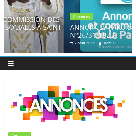
Annonces
S
T-
ANNONCES PAROISSIALES
N°26/31/1823
2 août 2026
admin
Annonces